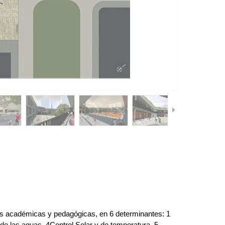
dades académicas y pedagógicas, en 6 determinantes: 1
de las aguas. 4Control Solar y de temperatura. 5