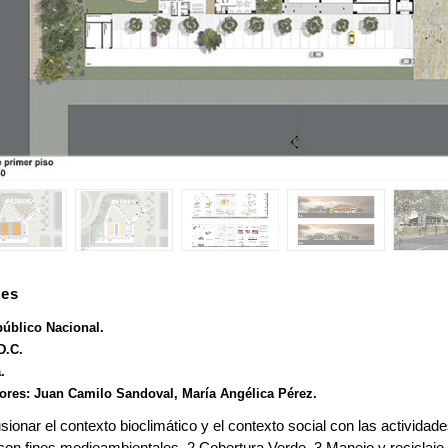
les
úblico Nacional.
D.C.
.
ores: Juan Camilo Sandoval, María Angélica Pérez.
fusionar el contexto bioclimático y el contexto social con las activi
on fines medioambientales. 2 Cobertura Verde. 3 Manejo y reciclaje 